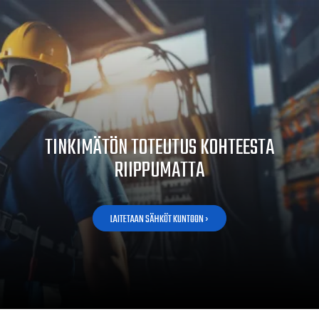
TINKIMÄTÖN TOTEUTUS KOHTEESTA
RIIPPUMATTA
LAITETAAN SÄHKÖT KUNTOON ›