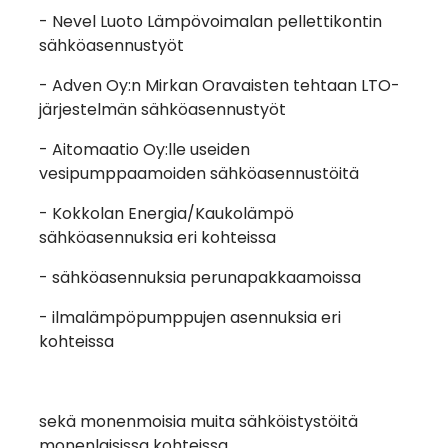
- Nevel Luoto Lämpövoimalan pellettikontin
sähköasennustyöt
- Adven Oy:n Mirkan Oravaisten tehtaan LTO-
järjestelmän sähköasennustyöt
- Aitomaatio Oy:lle useiden
vesipumppaamoiden sähköasennustöitä
- Kokkolan Energia/Kaukolämpö
sähköasennuksia eri kohteissa
- sähköasennuksia perunapakkaamoissa
- ilmalämpöpumppujen asennuksia eri
kohteissa
sekä monenmoisia muita sähköistystöitä
monenlaisissa kohteissa