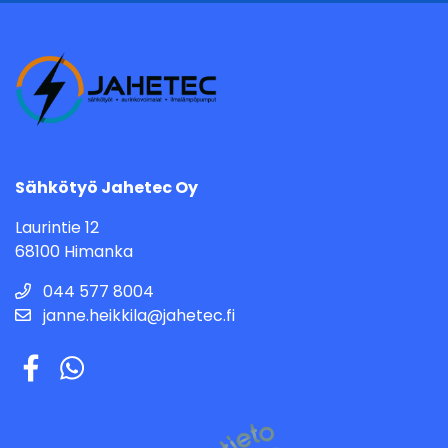
Sähkötyö Jahetec Oy
Laurintie 12
68100 Himanka
044 577 8004
janne.heikkila@jahetec.fi